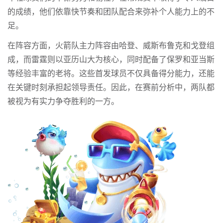
的成绩，他们依靠快节奏和团队配合来弥补个人能力上的不
足。
在阵容方面，火箭队主力阵容由哈登、威斯布鲁克和戈登组
成，而雷霆则以亚历山大为核心，同时配备了保罗和亚当斯
等经验丰富的老将。这些首发球员不仅具备得分能力，还能
在关键时刻承担起领导责任。因此，在赛前分析中，两队都
被视为有实力争夺胜利的一方。