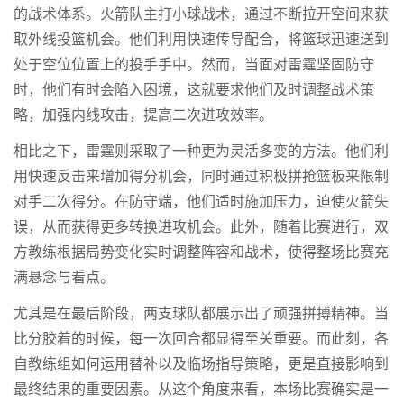
的战术体系。火箭队主打小球战术，通过不断拉开空间来获
取外线投篮机会。他们利用快速传导配合，将篮球迅速送到
处于空位位置上的投手手中。然而，当面对雷霆坚固防守
时，他们有时会陷入困境，这就要求他们及时调整战术策
略，加强内线攻击，提高二次进攻效率。
相比之下，雷霆则采取了一种更为灵活多变的方法。他们利
用快速反击来增加得分机会，同时通过积极拼抢篮板来限制
对手二次得分。在防守端，他们适时施加压力，迫使火箭失
误，从而获得更多转换进攻机会。此外，随着比赛进行，双
方教练根据局势变化实时调整阵容和战术，使得整场比赛充
满悬念与看点。
尤其是在最后阶段，两支球队都展示出了顽强拼搏精神。当
比分胶着的时候，每一次回合都显得至关重要。而此刻，各
自教练组如何运用替补以及临场指导策略，更是直接影响到
最终结果的重要因素。从这个角度来看，本场比赛确实是一