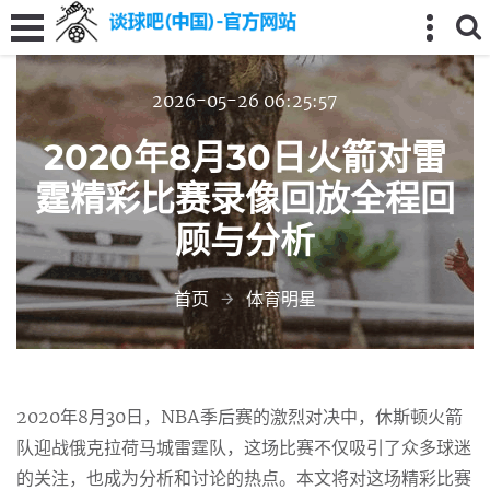
2026-05-26 06:25:57
2020年8月30日火箭对雷
霆精彩比赛录像回放全程回
顾与分析
首页
体育明星
2020年8月30日，NBA季后赛的激烈对决中，休斯顿火箭
队迎战俄克拉荷马城雷霆队，这场比赛不仅吸引了众多球迷
的关注，也成为分析和讨论的热点。本文将对这场精彩比赛