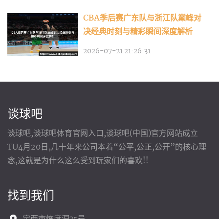
CBA季后赛广东队与浙江队巅峰对
决经典时刻与精彩瞬间深度解析
2026-07-21 21:26:31
谈球吧
谈球吧,谈球吧体育官网入口,谈球吧(中国)官方网站成立
TU4月20日,几十年来公司本着“公平,公正,公开”的核心理
念,这就是为什么这么受到玩家们的喜欢!!
找到我们