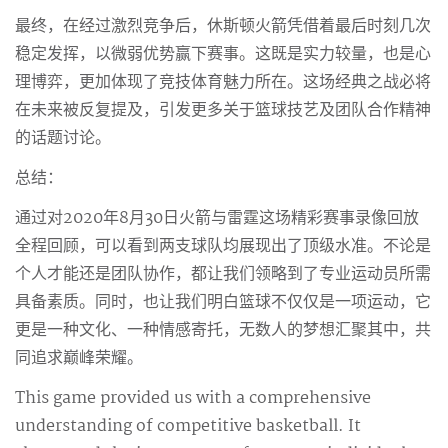
最终，在经过激烈竞争后，休斯顿火箭凭借着最后时刻几次
稳定发挥，以微弱优势赢下赛事。这既是实力较量，也是心
理博弈，更加体现了竞技体育魅力所在。这场经典之战必将
在未来被反复提及，引发更多关于篮球技艺及团队合作精神
的话题讨论。
总结：
通过对2020年8月30日火箭与雷霆这场精彩赛事录像回放
全程回顾，可以看到两支球队均展现出了顶级水准。不论是
个人才能还是团队协作，都让我们领略到了专业运动员所需
具备素质。同时，也让我们明白篮球不仅仅是一项运动，它
更是一种文化、一种情感寄托，无数人的梦想汇聚其中，共
同追求巅峰荣耀。
This game provided us with a comprehensive
understanding of competitive basketball. It