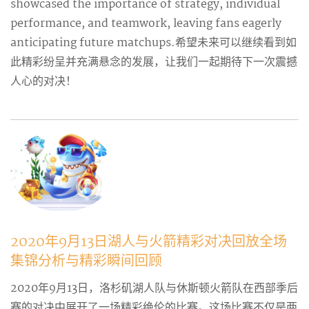
showcased the importance of strategy, individual
performance, and teamwork, leaving fans eagerly
anticipating future matchups.希望未来可以继续看到如
此精彩纷呈并充满悬念的发展，让我们一起期待下一次震撼
人心的对决！
2020年9月13日湖人与火箭精彩对决回放全场
集锦分析与精彩瞬间回顾
2020年9月13日，洛杉矶湖人队与休斯顿火箭队在西部季后
赛的对决中展开了一场精彩绝伦的比赛。这场比赛不仅是两