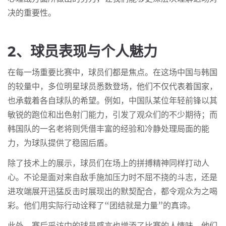
决的重要性。
2、球员表现与个人魅力
在每一场重要比赛中，球员们都是焦点。在这场中国与韩国
的较量中，多位明星球员悉数登场，他们不仅代表着国家，
也承载着各自球队的希望。例如，中国队某位年轻前锋以其
敏锐的跑位和出色射门能力，引发了观众们的不少期待；而
韩国队的一名老将则凭借丰富的经验和冷静处理局面的能
力，为球队提供了稳固后盾。
除了技术上的展示，球员们在场上的拼搏精神同样打动人
心。不论是面对来自敌手施加压力时不屈不挠的斗志，还是
进攻端展开迅猛反击时展现出的默契配合，都令观众为之喝
彩。他们用实际行动诠释了“团结就是力量”的真谛。