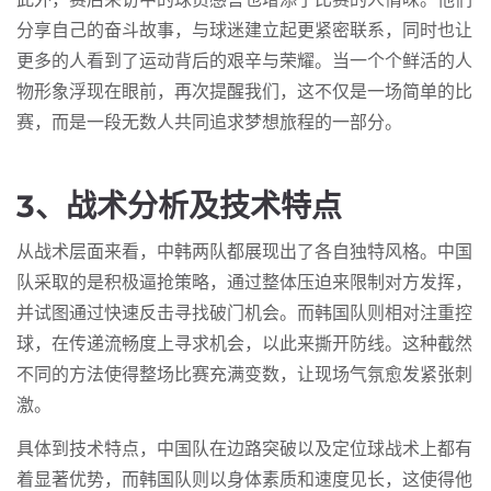
此外，赛后采访中的球员感言也增添了比赛的人情味。他们
分享自己的奋斗故事，与球迷建立起更紧密联系，同时也让
更多的人看到了运动背后的艰辛与荣耀。当一个个鲜活的人
物形象浮现在眼前，再次提醒我们，这不仅是一场简单的比
赛，而是一段无数人共同追求梦想旅程的一部分。
3、战术分析及技术特点
从战术层面来看，中韩两队都展现出了各自独特风格。中国
队采取的是积极逼抢策略，通过整体压迫来限制对方发挥，
并试图通过快速反击寻找破门机会。而韩国队则相对注重控
球，在传递流畅度上寻求机会，以此来撕开防线。这种截然
不同的方法使得整场比赛充满变数，让现场气氛愈发紧张刺
激。
具体到技术特点，中国队在边路突破以及定位球战术上都有
着显著优势，而韩国队则以身体素质和速度见长，这使得他