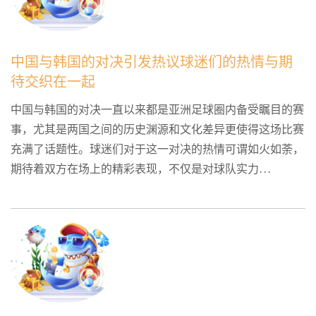
中国与韩国的对决引发热议球迷们的热情与期
待交织在一起
中国与韩国的对决一直以来都是亚洲足球圈内备受瞩目的赛
事，尤其是两国之间的历史渊源和文化差异更使得这场比赛
充满了话题性。球迷们对于这一对决的热情可谓如火如荼，
期待着双方在场上的精彩表现，不仅是对球队实力...