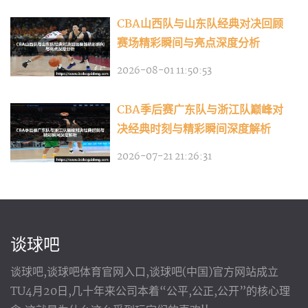
CBA山西队与山东队经典对决回顾
赛场精彩瞬间与亮点深度分析
2026-08-01 11:50:53
CBA季后赛广东队与浙江队巅峰对
决经典时刻与精彩瞬间深度解析
2026-07-21 21:26:31
谈球吧
谈球吧,谈球吧体育官网入口,谈球吧(中国)官方网站成立
TU4月20日,几十年来公司本着“公平,公正,公开”的核心理