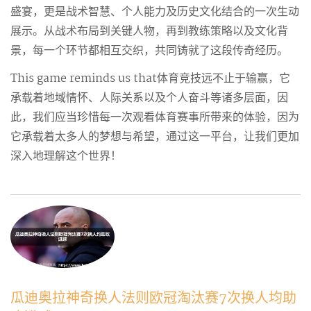
盛宴，更是战术智慧、个人能力及历史文化结合的一次生动
展示。从战术布局到关键人物，再到教练策略以及文化背
景，每一个环节都相互交织，共同铸就了这段传奇经历。
This game reminds us that体育竞技远不止于输赢，它
承载着地域情怀、人际关系以及个人奋斗等诸多层面，因
此，我们应当珍惜每一次观看体育赛事所带来的体验，因为
它承载着太多人的梦想与希望，通过这一平台，让我们更加
深入地理解这个世界！
瓜迪奥拉神奇换人法则欧冠淘汰赛7次换人均助