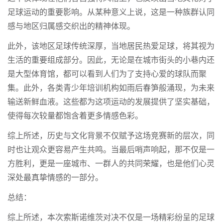
足球运动的重要影响。从某种意义上说，这是一种族群认同
感与地区归属感交织出的精神体现。
此外，该地区足球传统深厚，当地居民热爱足球，将其视为
生活的重要组成部分。因此，无论是在城市街头的小巷内还
是大型体育馆，都可以看到人们为了支持心爱的球队而聚
集。此外，各类青少年培训机构如雨后春笋般涌现，为未来
输送新鲜血液。这些都为这项运动的发展提供了坚实基础，
使得每次较量都饱含着更多情感色彩。
综上所述，历史与文化背景不仅赋予这场竞赛新的层次，同
时也让观众更容易产生共鸣。当最后哨声响起，那不仅是一
方胜利，更是一座城市、一群人的共同荣耀，也是他们心灵
深处最真挚情感的一部分。
总结：
综上所述，本次索斯诺维茨对决不仅是一场精彩纷呈的足球