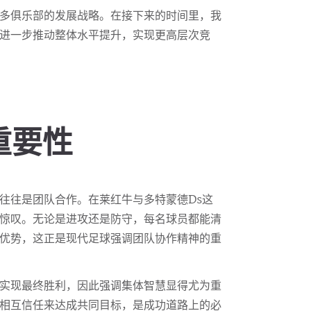
多俱乐部的发展战略。在接下来的时间里，我
进一步推动整体水平提升，实现更高层次竞
重要性
往往是团队合作。在莱红牛与多特蒙德Ds这
惊叹。无论是进攻还是防守，每名球员都能清
优势，这正是现代足球强调团队协作精神的重
实现最终胜利，因此强调集体智慧显得尤为重
相互信任来达成共同目标，是成功道路上的必