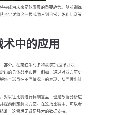
将会成为未来足球发展的重要趋势。随着训练
队会尝试将这一模式融入到日常训练和比赛策
战术中的应用
一部分。在莱红牛与多特蒙德Ds这场对决
定出的具体战术布置。例如，通过对双方历史
解每个球员在不同情况下的表现，从而做出针
，对以往比赛进行详细复盘，也是数据分析应
并提前制定解决方案。在这场比赛中，可以看
精准，这背后无疑是强大的数据支持。