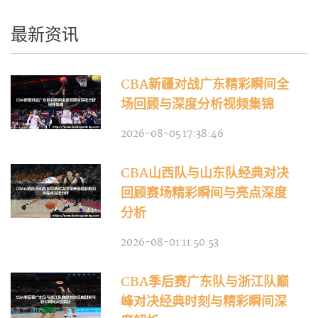
最新资讯
CBA新疆对战广东精彩瞬间全
场回顾与深度分析视频集锦
2026-08-05 17:38:46
CBA山西队与山东队经典对决
回顾赛场精彩瞬间与亮点深度
分析
2026-08-01 11:50:53
CBA季后赛广东队与浙江队巅
峰对决经典时刻与精彩瞬间深