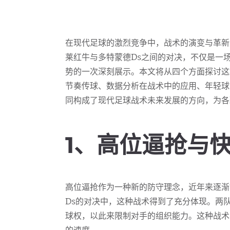
在现代足球的激烈竞争中，战术的演变与革新
莱红牛与多特蒙德Ds之间的对决，不仅是一
势的一次深刻展示。本文将从四个方面探讨这
节奏传球、数据分析在战术中的应用、年轻球
同构成了现代足球战术未来发展的方向，为各
1、高位逼抢与
高位逼抢作为一种新的防守理念，近年来逐渐
Ds的对决中，这种战术得到了充分体现。两
球权，以此来限制对手的组织能力。这种战术