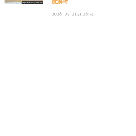
度解析
2026-07-21 21:26:31