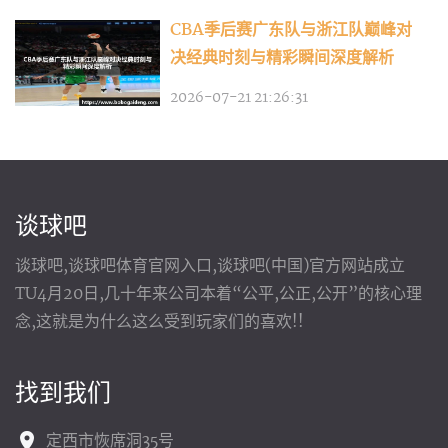
CBA季后赛广东队与浙江队巅峰对
决经典时刻与精彩瞬间深度解析
2026-07-21 21:26:31
谈球吧
谈球吧,谈球吧体育官网入口,谈球吧(中国)官方网站成立
TU4月20日,几十年来公司本着“公平,公正,公开”的核心理
念,这就是为什么这么受到玩家们的喜欢!!
找到我们
定西市恢席洞35号