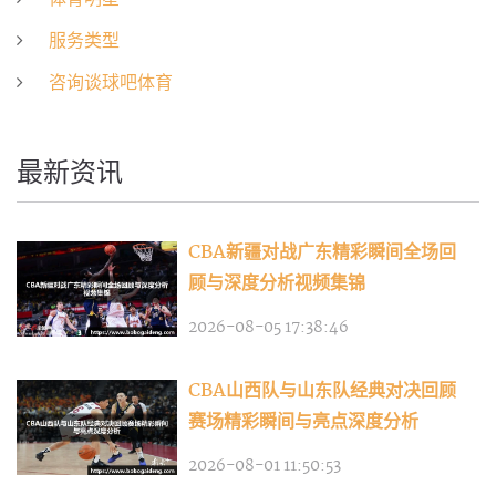
服务类型
咨询谈球吧体育
最新资讯
CBA新疆对战广东精彩瞬间全场回
顾与深度分析视频集锦
2026-08-05 17:38:46
CBA山西队与山东队经典对决回顾
赛场精彩瞬间与亮点深度分析
2026-08-01 11:50:53