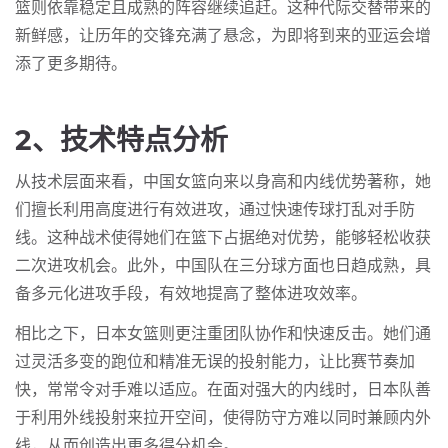
篮则依靠稳定且成熟的阵容继续追赶。这种代际交替带来的
新鲜感，让历年的交锋充满了悬念，为即将到来的亚运会增
添了更多期待。
2、技术特点分析
从技术层面来看，中国女篮向来以身高和内线优势著称，她
们擅长利用高度进行有效进攻，通过快速传球打乱对手防
线。这种战术使得她们在篮下占据绝对优势，能够轻松收获
二次进攻机会。此外，中国队在三分球方面也日趋成熟，具
备多元化进攻手段，有效地提高了整体进攻效率。
相比之下，日本女篮则更注重团队协作和快速反击。她们通
过灵活多变的跑位和精准无误的投射能力，让比赛节奏加
快，常常令对手难以适应。在面对强大的内线时，日本队善
于利用外线投射来拉开空间，使得防守方难以同时兼顾内外
线，从而创造出更多得分机会。