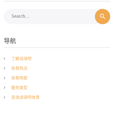
Search...
导航
了解谈球吧
体育热点
体育明星
服务类型
咨询谈球吧体育