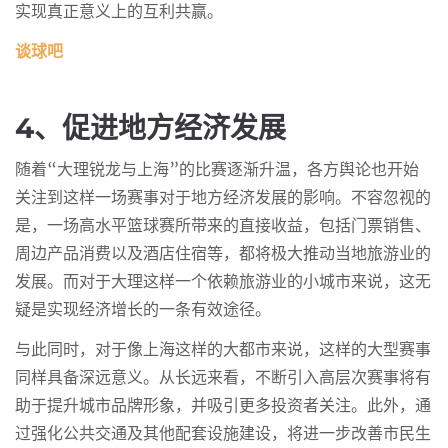
实现真正意义上的互利共赢。
谈球吧
4、促进地方经济发展
随着“大理锐龙与上海”的比赛逐渐升温，各方舆论也开始
关注到这样一场赛事对于地方经济发展的影响。不容忽视的
是，一场高水平篮球赛所带来的直接收益，包括门票销售、
周边产品消费以及酒店住宿等，都将极大推动当地旅游业的
发展。而对于大理这样一个依赖旅游业的小城市来说，这无
疑是实现经济增长的一条有效途径。
与此同时，对于像上海这样的大都市来说，这样的大型赛事
同样具备深远意义。从长远来看，不断引入高层次赛事将有
助于提升城市品牌形象，并吸引更多投资者关注。此外，通
过强化公共交通及其他配套设施建设，将进一步改善市民生