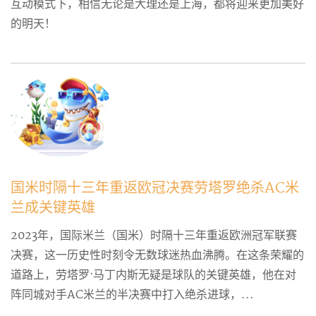
互动模式下，相信无论是大理还是上海，都将迎来更加美好
的明天！
国米时隔十三年重返欧冠决赛劳塔罗绝杀AC米
兰成关键英雄
2023年，国际米兰（国米）时隔十三年重返欧洲冠军联赛
决赛，这一历史性时刻令无数球迷热血沸腾。在这条荣耀的
道路上，劳塔罗·马丁内斯无疑是球队的关键英雄，他在对
阵同城对手AC米兰的半决赛中打入绝杀进球，...