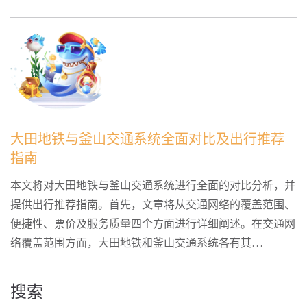
大田地铁与釜山交通系统全面对比及出行推荐
指南
本文将对大田地铁与釜山交通系统进行全面的对比分析，并
提供出行推荐指南。首先，文章将从交通网络的覆盖范围、
便捷性、票价及服务质量四个方面进行详细阐述。在交通网
络覆盖范围方面，大田地铁和釜山交通系统各有其...
搜索