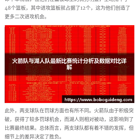
48个篮板，其中进攻篮板就占据了12个，这为他们创造了
更多二次进攻机会。
此外，两支球队在罚球方面也有所不同。火箭队由于积极突
破，获得了较多罚球机会，而湖人则相对被动，这影响到了
比赛最终结果。总体而言，两支球队都有着不错的发挥，但
细节上的差异决定了胜负。