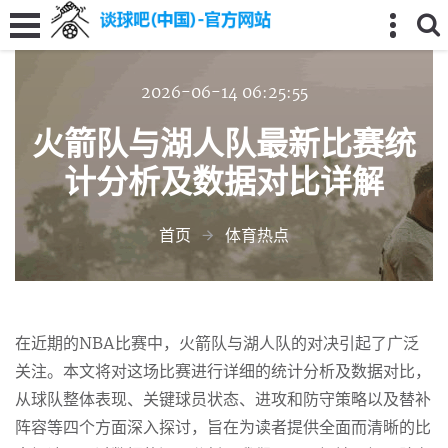
2026-06-14 06:25:55
火箭队与湖人队最新比赛统
计分析及数据对比详解
首页
体育热点
在近期的NBA比赛中，火箭队与湖人队的对决引起了广泛
关注。本文将对这场比赛进行详细的统计分析及数据对比，
从球队整体表现、关键球员状态、进攻和防守策略以及替补
阵容等四个方面深入探讨，旨在为读者提供全面而清晰的比