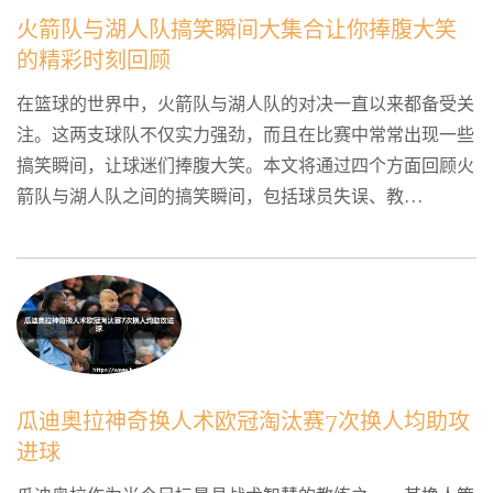
火箭队与湖人队搞笑瞬间大集合让你捧腹大笑
的精彩时刻回顾
在篮球的世界中，火箭队与湖人队的对决一直以来都备受关
注。这两支球队不仅实力强劲，而且在比赛中常常出现一些
搞笑瞬间，让球迷们捧腹大笑。本文将通过四个方面回顾火
箭队与湖人队之间的搞笑瞬间，包括球员失误、教...
瓜迪奥拉神奇换人术欧冠淘汰赛7次换人均助攻
进球