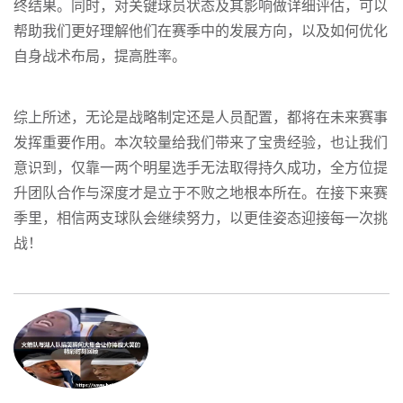
终结果。同时，对关键球员状态及其影响做详细评估，可以
帮助我们更好理解他们在赛季中的发展方向，以及如何优化
自身战术布局，提高胜率。
综上所述，无论是战略制定还是人员配置，都将在未来赛事
发挥重要作用。本次较量给我们带来了宝贵经验，也让我们
意识到，仅靠一两个明星选手无法取得持久成功，全方位提
升团队合作与深度才是立于不败之地根本所在。在接下来赛
季里，相信两支球队会继续努力，以更佳姿态迎接每一次挑
战！