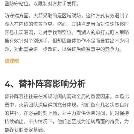
整防守站位，以限制对方射手发挥。
防守端方面，火箭采取的是区域联防，这种方式有效遏制了
湖人在内线的位置争夺。然而，其缺点是当面对快速转移时
容易出现漏洞，让对手找到空位。而湖人的单打式盯人策略
虽有效针对个别选手，但却因整体协作不足而暴露出不少问
题，对此需要进一步改进，以保证后续赛事中的竞争力。
谈球吧
4、替补阵容影响分析
替补阵容往往是在常规时间内调动全局的重要因素。本场比
赛中，火箭团队深度得到充分体现。他们备有几名状态良好
的替补，在必要时刻上场，为主力提供休息时间，同时保持
持续输出。不少情况下，他们甚至成为逆转局面的奇兵，为
最终获胜奠定基础。