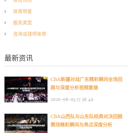
体育热点
体育明星
服务类型
咨询谈球吧体育
最新资讯
CBA新疆对战广东精彩瞬间全场回
顾与深度分析视频集锦
2026-08-05 17:38:46
CBA山西队与山东队经典对决回顾
赛场精彩瞬间与亮点深度分析