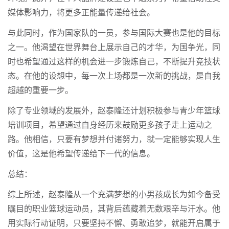
媒体影响力，将更多正能量传递给社会。
与此同时，作为国家队的一员，参与国际大赛也是他的目标
之一。他渴望在世界舞台上展示自己的才华，为国争光，同
时也希望通过这样的机会进一步锻炼自己，不断提升竞技状
态。在他的设想中，每一次上场都是一次新的挑战，是自我
超越的重要一步。
除了专业领域的发展外，赵泰隆还计划积极参与青少年篮球
培训项目，希望通过自身经历来鼓励更多孩子走上运动之
路。他相信，只要有梦想并付诸努力，就一定能够实现人生
价值，这是他希望传递给下一代的信息。
总结：
综上所述，赵泰隆从一个充满梦想的小男孩成长为如今备受
瞩目的职业篮球运动员，其背后蕴藏着无数艰辛与汗水。他
用实际行动证明，只要坚持不懈、勇敢追梦，就能开启属于