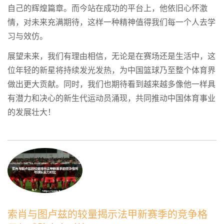
自己的辉煌篇章。而今站在成功的平台上，他依旧心怀激
情，对未来充满期待，这样一种精神值得我们每一个人去学
习与效仿。
展望未来，我们有理由相信，无论是在赛场还是生活中，这
位年轻的新星将持续发光发热，为中国篮球乃至整个体育界
做出更大贡献。同时，我们也期待看到越来越多像他一样具
有潜力和决心的新生代运动员涌现，共同推动中国体育事业
的发展壮大！
索肖与图卢兹的较量揭示法甲新赛季的竞争格