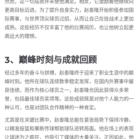
然而，这一切成就并未使他满足。相反，它激励着他继续向
更高目标迈进。为了提升自身实力，赵泰隆开始积极参加国
际赛事，与世界顶尖球员过招，从而让自己在技战术上更加
成熟。这些经历不仅丰富了他的比赛阅历，也让他树立起更
高远大的理想。
3、巅峰时刻与成就回顾
经过多年的奋斗与拼搏，赵泰隆终于迎来了职业生涯中的巅
峰时刻。他所在球队连续数季稳定发挥，在国内外赛事中屡
获佳绩，而作为核心球员之一，赵泰隆也因此获得众多荣
誉，包括最佳球员奖项等。这些成就既是对他个人能力的一
种认可，也是对团队合作精神的一种肯定。
尤其是在关键比赛中，赵泰隆总能在紧张局势下保持冷静，
以精准投篮和果断传球帮助球队逆转局面。他在场上的表现
让球迷为之疯狂，也吸引了媒体的大量关注。正因如此，他