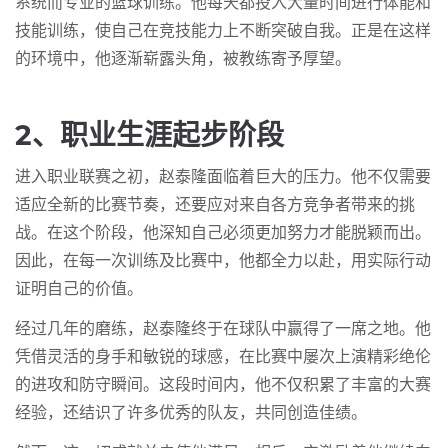
系统而专业的篮球训练。他每天都投入大量时间进行体能和
技能训练，使自己在竞技能力上不断突破自我。正是在这样
的环境中，他逐渐崭露头角，被教练寄予厚望。
2、职业生涯起步阶段
进入职业联赛之初，赵泰隆面临着巨大的压力。他不仅需要
适应全新的比赛节奏，还要应对来自各方竞争者带来的挑
战。在这个阶段，他深知自己必须更加努力才能脱颖而出。
因此，在每一次训练及比赛中，他都全力以赴，用实际行动
证明自己的价值。
经过几年的磨练，赵泰隆终于在球队中赢得了一席之地。他
凭借灵活的身手和敏锐的球感，在比赛中屡次上演精彩绝伦
的进攻和防守瞬间。这段时间内，他不仅积累了丰富的大赛
经验，还结识了许多优秀的队友，共同创造佳绩。