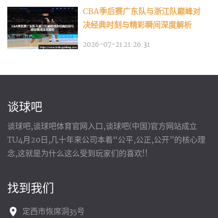
CBA季后赛广东队与浙江队巅峰对
决经典时刻与精彩瞬间深度解析
2026-07-21 21:26:31
谈球吧
谈球吧,谈球吧体育官网入口,谈球吧(中国)官方网站成立
TU4月20日,几十年来公司本着“公平,公正,公开”的核心理
念,这就是为什么这么受到玩家们的喜欢!!
找到我们
定西市恢席洞35号