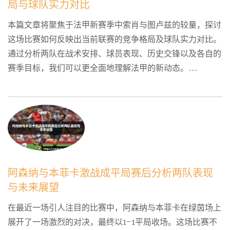
局与球队实力对比
本篇文章将聚焦于法甲新赛季中索肖与图卢兹的较量，探讨
这场比赛如何反映出当前联赛的竞争格局及球队实力对比。
通过分析两队在战术安排、球员表现、历史交锋以及各自的
赛季目标，我们可以更全面地理解法甲的新动态。...
阿森纳与本菲卡激战成平局赛后分析两队表现
与未来展望
在最近一场引人注目的比赛中，阿森纳与本菲卡在绿茵场上
展开了一场激烈的对决，最终以1-1平局收场。这场比赛不