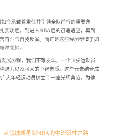
到如今承载着重任并引领全队前行的重要角
扎实功底，到进入NBA后的迅速适应，再到
苦奋斗与自我反省。而正是这些经历塑造了如
新星领袖。
的发展历程，我们不难发现，一个顶尖运动员
格魅力以及强大的心智素质。这些元素结合成
为广大年轻运动员树立了一座光辉典范，为他
：从篮球新星到NBA的中流砥柱之路