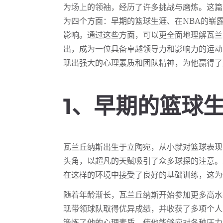
为场上的领袖，经历了许多挑战与磨炼。这篇
为四个方面：早期的篮球生涯、在NBA的崭
影响。通过这些方面，可以更全面地理解瓦兰
出，成为一位具备卓越领导力和影响力的运动
现出强大的心理素质和团队精神，为他赢得了
1、早期的篮球
瓦兰丘纳斯出生于立陶宛，从小就对篮球表现
头角，以超凡的天赋吸引了众多球探的注意。
在这样的环境中接受了良好的基础训练，这为
随着年龄渐长，瓦兰丘纳斯开始参加更多高水
现带领球队取得优异成绩，并收获了多项个人