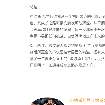
总结：
约纳斯·瓦兰丘纳斯从一个初出茅庐的小将，
色，其成长之路可谓充满坎坷与辉煌。从早期
今天卓越领导才能的发展，每一步都离不开艰
今毫不畏惧任何挑战、自信满满地走向未来的
综上所述，通过深入探讨约纳斯·瓦兰丘纳斯
背后所蕴含的不仅是技术层面的精湛，还有人
就了一位真正意义上的“篮球场上领袖”，更
们指明了一条通往成功之路的发展方向。
约纳斯瓦兰丘纳斯