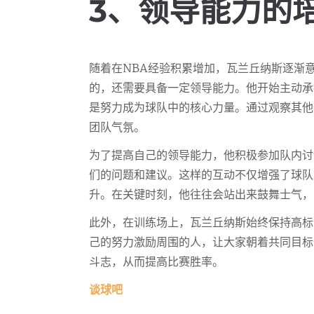
3、领导能力的
随着在NBA经验积累增加，瓦兰丘纳斯逐渐
的，还需要具备一定领导能力。他开始主动承
是努力成为球队中的核心力量。通过观察其他
团队气氛。
为了提高自己的领导能力，他积极参加队内讨
们的问题和建议。这样的互动不仅增强了球队
升。在关键时刻，他往往会站出来鼓舞士气，
此外，在训练场上，瓦兰丘纳斯始终保持高标
己的努力激励周围的人，让大家朝着共同目标
斗志，从而提高比赛胜率。
谈球吧