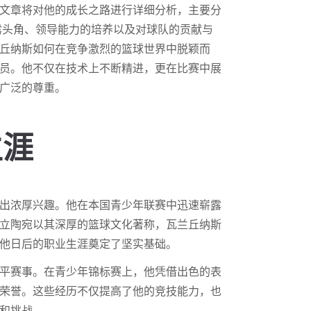
文章将对他的成长之路进行详细分析，主要分
露头角、领导能力的培养以及对球队的贡献与
丘纳斯如何在竞争激烈的篮球世界中脱颖而
员。他不仅在技术上不断精进，更在比赛中展
广泛的尊重。
生涯
出浓厚兴趣。他在本国青少年联赛中迅速崭露
立陶宛以其深厚的篮球文化著称，瓦兰丘纳斯
他日后的职业生涯奠定了坚实基础。
平赛事。在青少年锦标赛上，他凭借出色的表
荣誉。这些经历不仅提高了他的竞技能力，也