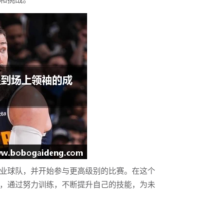
和挑战。
业球队，并开始参与更高级别的比赛。在这个
，通过努力训练，不断提升自己的技能，为未