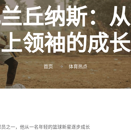
瓦兰丘纳斯：从
场上领袖的成长
首页
体育热点
球员之一，他从一名年轻的篮球新星逐步成长