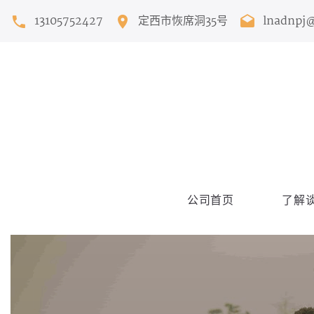
13105752427
定西市恢席洞35号
lnadnpj
公司首页
了解