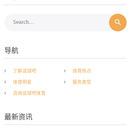
Search...
导航
了解谈球吧
体育热点
体育明星
服务类型
咨询谈球吧体育
最新资讯