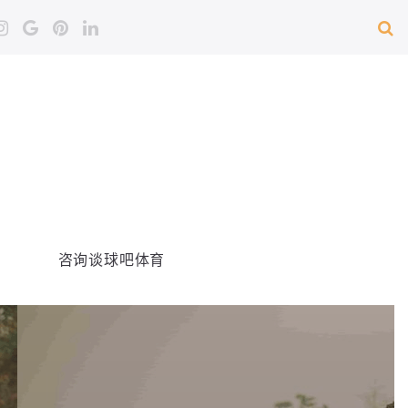
咨询谈球吧体育