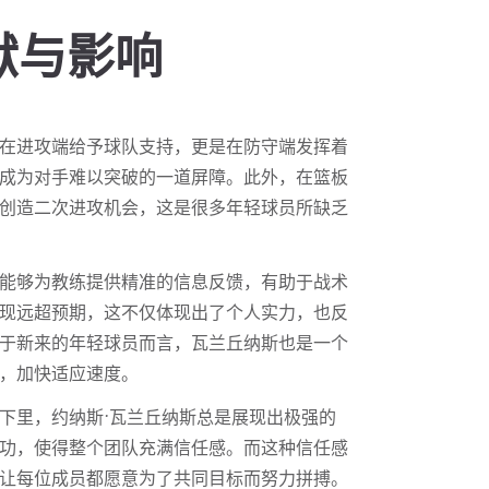
献与影响
在进攻端给予球队支持，更是在防守端发挥着
成为对手难以突破的一道屏障。此外，在篮板
创造二次进攻机会，这是很多年轻球员所缺乏
能够为教练提供精准的信息反馈，有助于战术
现远超预期，这不仅体现出了个人实力，也反
于新来的年轻球员而言，瓦兰丘纳斯也是一个
，加快适应速度。
下里，约纳斯·瓦兰丘纳斯总是展现出极强的
功，使得整个团队充满信任感。而这种信任感
让每位成员都愿意为了共同目标而努力拼搏。