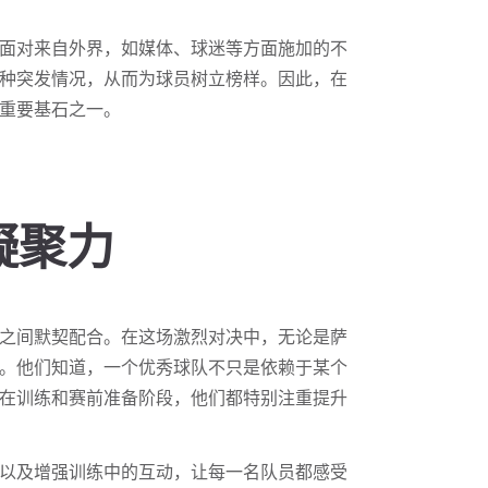
面对来自外界，如媒体、球迷等方面施加的不
种突发情况，从而为球员树立榜样。因此，在
重要基石之一。
凝聚力
之间默契配合。在这场激烈对决中，无论是萨
。他们知道，一个优秀球队不只是依赖于某个
在训练和赛前准备阶段，他们都特别注重提升
以及增强训练中的互动，让每一名队员都感受