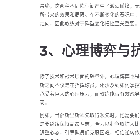
最终，这两种不同阵型间产生了激烈碰撞，无
所带来的效果和局限。在不断变化的赛况中，
走向，因此教练对于阵型变化把控至关重要。
3、心理博弈与
除了技术和战术层面的较量外，心理博弈也是
斯之间不仅是在指挥球员，还涉及到如何掌控
承受着巨大的心理压力，而教练能否有效疏导
现。
例如，当萨斯里斯率先取得领先时，他需要确
是要继续保持高昂斗志，全力以赴争取扩大比
调整心态，引导队员们克服困难，相信逆转依