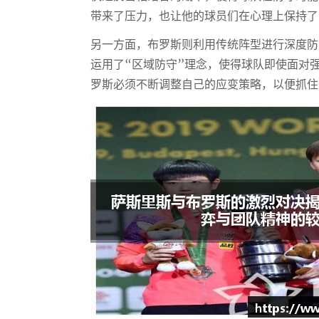
带来了压力，也让他的球员们在心理上保持了
另一方面，布罗斯则利用传统阵型进行深度防
运用了“区域防守”理念，使得球队即使面对
罗斯必须不断调整自己的应变策略，以便抓住