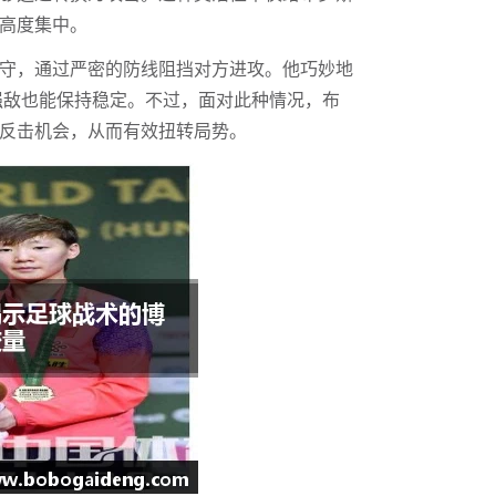
高度集中。
守，通过严密的防线阻挡对方进攻。他巧妙地
强敌也能保持稳定。不过，面对此种情况，布
反击机会，从而有效扭转局势。