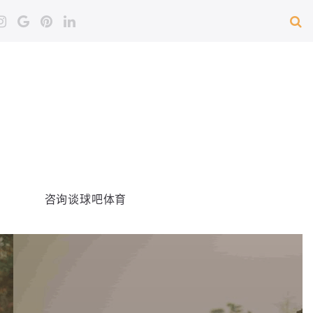
咨询谈球吧体育