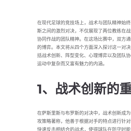
在现代足球的竞技场上，战术与团队精神始终
斯之间的激烈对决，不仅展现了两位教练在战
协同作战的团队精神。在这场比赛中，双方通
的博弈。本文将从四个方面深入探讨这一对决
括战术创新、阵型变化、心理博弈以及团队协
运动中复杂而又富有魅力的内涵。
1、战术创新的
在萨斯里斯与布罗斯的对决中，战术创新成为
攻策略著称，他善于根据对手的特点进行针对
快速反击相结合的战术，使得球队在防守时能