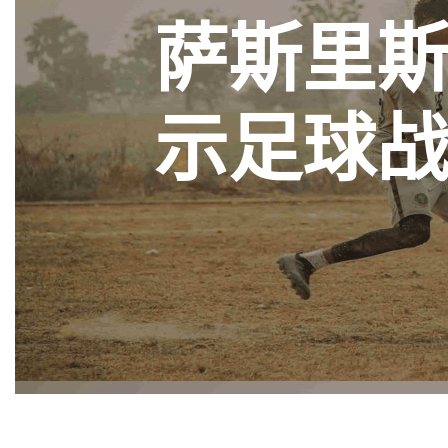
萨斯里
示足球