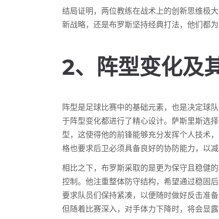
结局证明，两位教练在战术上的创新思维极大
新战略，还是布罗斯坚持经典打法，他们都为
2、阵型变化及
阵型是足球比赛中的基础元素，也是决定球队
于阵型变化都进行了精心设计。萨斯里斯选择的
型，这使得他的前锋能够充分发挥个人技术，
格也要求后卫必须具备良好的协防能力，以减
相比之下，布罗斯采取的是更为保守且稳健的4
控制。他注重整体防守结构，希望通过稳固后
要求队员们保持紧凑，以便随时做好反击准备
但随着比赛深入，对手体力下降时，将会显露