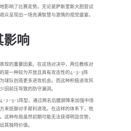
地影响了比赛走势。无论是萨斯里斯大胆尝试
观众呈现出一场充满智慧与激情的视觉盛宴。
其影响
表现的重要因素。在这场对决中，两位教练对
是一种较为开放且具有攻击性的4-3-3阵
为球队创造更多进攻机会。而这种积极进攻风
少因前压导致的防守漏洞。
-2-3-1阵型，通过两名后腰屏障来加强中场
方来抵御对手犀利进攻。在这样的体系下，他
。这种布局虽然初期可能无法获得明显优势，
出其独特价值。