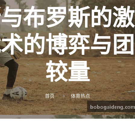
斯与布罗斯的激
战术的博弈与团
较量
首页
体育热点