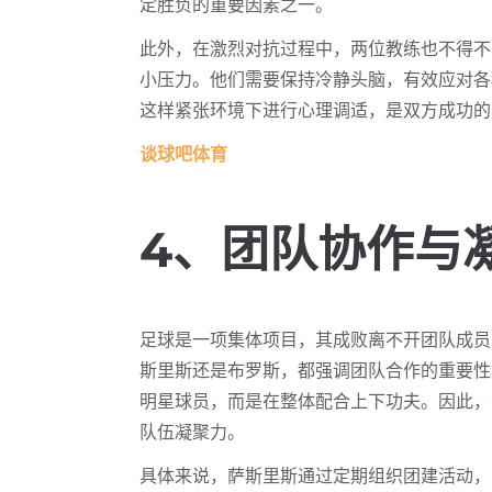
定胜负的重要因素之一。
此外，在激烈对抗过程中，两位教练也不得不
小压力。他们需要保持冷静头脑，有效应对各
这样紧张环境下进行心理调适，是双方成功的
谈球吧体育
4、团队协作与
足球是一项集体项目，其成败离不开团队成员
斯里斯还是布罗斯，都强调团队合作的重要性
明星球员，而是在整体配合上下功夫。因此，
队伍凝聚力。
具体来说，萨斯里斯通过定期组织团建活动，