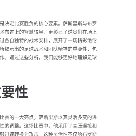
是决定比赛胜负的核心要素。萨斯里斯与布罗
术布置上的智慧较量，更彰显了球员们在场上
过各自独特的战术安排，展开了一场精彩绝伦
所揭示出的足球战术和团队精神的重要性，包
作。通过这些分析，我们能够更好地理解足球
重要性
比赛的一大亮点。萨斯里斯以其灵活多变的进
性的调整。这场比赛中，他采用了高压逼抢和
够迅速转换为攻击。这种灵活性不仅给布罗斯